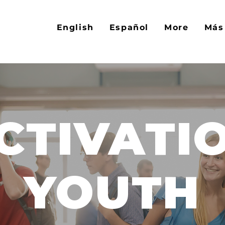
English
Español
More
Más
CTIVATI
YOUTH